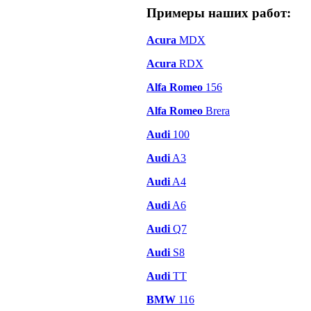
Примеры наших работ:
Acura
MDX
Acura
RDX
Alfa Romeo
156
Alfa Romeo
Brera
Audi
100
Audi
A3
Audi
A4
Audi
A6
Audi
Q7
Audi
S8
Audi
TT
BMW
116