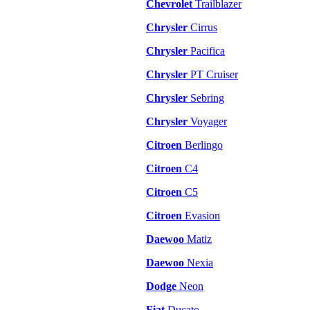
Chevrolet
Trailblazer
Chrysler
Cirrus
Chrysler
Pacifica
Chrysler
PT Cruiser
Chrysler
Sebring
Chrysler
Voyager
Citroen
Berlingo
Citroen
C4
Citroen
C5
Citroen
Evasion
Daewoo
Matiz
Daewoo
Nexia
Dodge
Neon
Fiat
Ducato