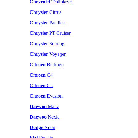
Chevrolet
Trailblazer
Chrysler
Cirrus
Chrysler
Pacifica
Chrysler
PT Cruiser
Chrysler
Sebring
Chrysler
Voyager
Citroen
Berlingo
Citroen
C4
Citroen
C5
Citroen
Evasion
Daewoo
Matiz
Daewoo
Nexia
Dodge
Neon
Fiat
Ducato