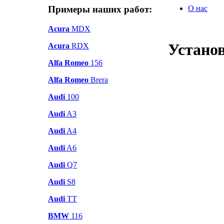
Примеры наших работ:
О нас
Acura
MDX
Устано
Acura
RDX
Alfa Romeo
156
Alfa Romeo
Brera
Audi
100
Audi
A3
Audi
A4
Audi
A6
Audi
Q7
Audi
S8
Audi
TT
BMW
116