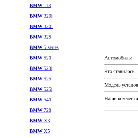
BMW
118
BMW
320i
BMW
320I
BMW
325
BMW
5-series
BMW
520
Автомобиль:
BMW
523i
Что ставилось:
BMW
525
Модель установ
BMW
525i
Наши комментар
BMW
540
BMW
728
BMW
X3
BMW
X5