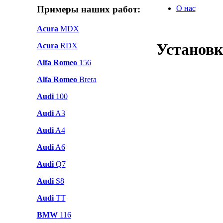
Примеры наших работ:
О нас
Acura
MDX
Установк
Acura
RDX
Alfa Romeo
156
Alfa Romeo
Brera
Audi
100
Audi
A3
Audi
A4
Audi
A6
Audi
Q7
Audi
S8
Audi
TT
BMW
116