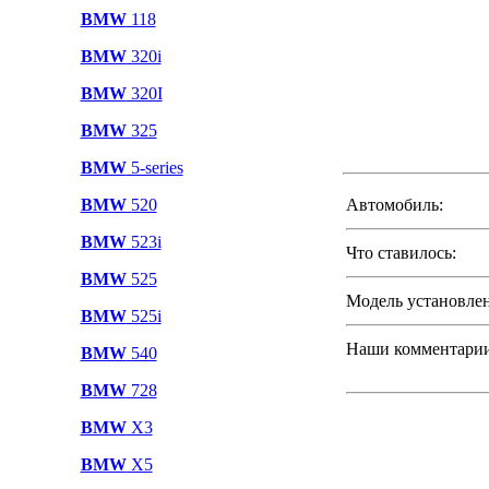
BMW
118
BMW
320i
BMW
320I
BMW
325
BMW
5-series
BMW
520
Автомобиль:
BMW
523i
Что ставилось:
BMW
525
Модель установле
BMW
525i
Наши комментарии
BMW
540
BMW
728
BMW
X3
BMW
X5