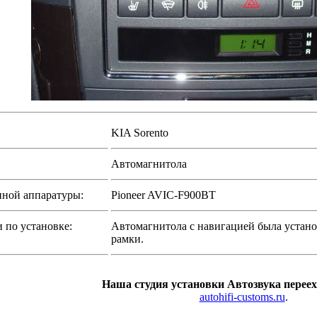
KIA Sorento
Автомагнитола
нной аппаратуры:
Pioneer AVIC-F900BT
 по установке:
Автомагнитола с навигацией была устано
рамки.
Наша студия установки Автозвука переех
autohifi-customs.ru
.