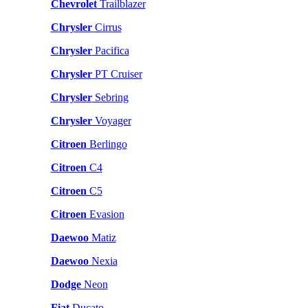
Chevrolet
Trailblazer
Chrysler
Cirrus
Chrysler
Pacifica
Chrysler
PT Cruiser
Chrysler
Sebring
Chrysler
Voyager
Citroen
Berlingo
Citroen
C4
Citroen
C5
Citroen
Evasion
Daewoo
Matiz
Daewoo
Nexia
Dodge
Neon
Fiat
Ducato