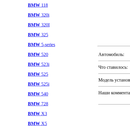
BMW
118
BMW
320i
BMW
320I
BMW
325
BMW
5-series
BMW
520
Автомобиль:
BMW
523i
Что ставилось:
BMW
525
Модель установ
BMW
525i
Наши комментар
BMW
540
BMW
728
BMW
X3
BMW
X5