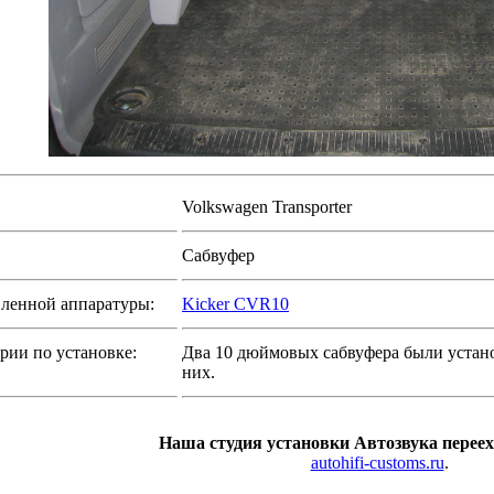
Volkswagen Transporter
Сабвуфер
ленной аппаратуры:
Kicker CVR10
ии по установке:
Два 10 дюймовых сабвуфера были устано
них.
Наша студия установки Автозвука переех
autohifi-customs.ru
.