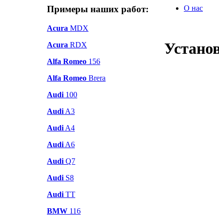
Примеры наших работ:
О нас
Acura
MDX
Установ
Acura
RDX
Alfa Romeo
156
Alfa Romeo
Brera
Audi
100
Audi
A3
Audi
A4
Audi
A6
Audi
Q7
Audi
S8
Audi
TT
BMW
116