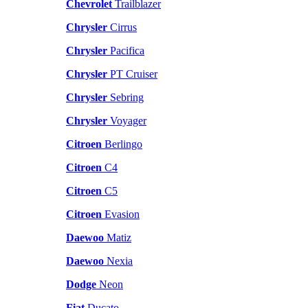
Chevrolet
Trailblazer
Chrysler
Cirrus
Chrysler
Pacifica
Chrysler
PT Cruiser
Chrysler
Sebring
Chrysler
Voyager
Citroen
Berlingo
Citroen
C4
Citroen
C5
Citroen
Evasion
Daewoo
Matiz
Daewoo
Nexia
Dodge
Neon
Fiat
Ducato